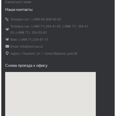
Связаться с нами
Наши контакты
Телефон сот.: (+998 94) 808-02-03
(+998 71)
Телефон гор.: (+998 71) 254-41-00,
254-41-
(+998 71)
​
00,
254-53-00
Факс: (+998 71) 254-87-10
Email: info@rent-car.uz
Адрес: г.Ташкент, ул. 1 тупик Муканна, дом 28
Схема проезда к офису